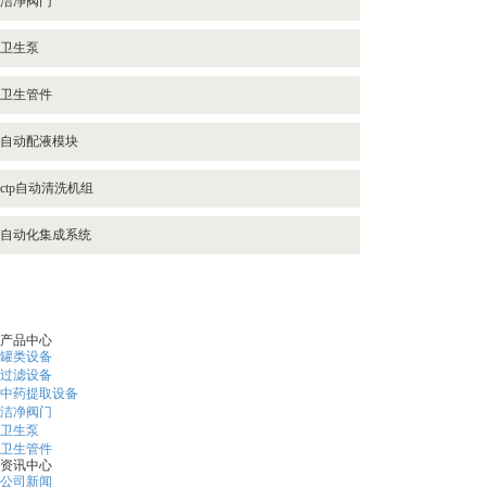
洁净阀门
卫生泵
卫生管件
自动配液模块
ctp自动清洗机组
自动化集成系统
产品中心
罐类设备
过滤设备
中药提取设备
洁净阀门
卫生泵
卫生管件
资讯中心
公司新闻